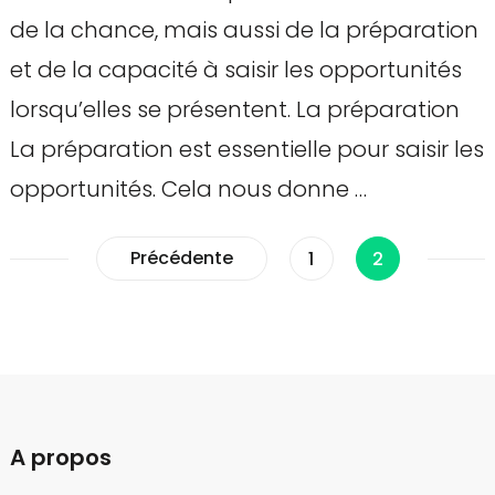
de la chance, mais aussi de la préparation
et de la capacité à saisir les opportunités
lorsqu’elles se présentent. La préparation
La préparation est essentielle pour saisir les
opportunités. Cela nous donne …
Pagination
Précédente
Page
Page
1
2
des
publications
A propos
Sur ce blog nous partageons nos idées pour